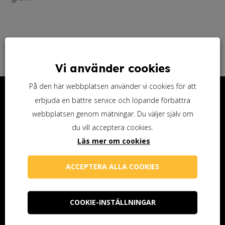
Vi använder cookies
På den här webbplatsen använder vi cookies för att
Kontakta oss
erbjuda en bättre service och löpande förbättra
webbplatsen genom mätningar. Du väljer själv om
Ottosson Färgmakeri AB
du vill acceptera cookies.
Kontoristgatan 10
Läs mer om cookies
247 70 Genarp
Telefon (butiken): 040-48 25 74
ACCEPTERA ALLA COOKIES
info@ottossonfarg.com
Öppettider butiken
COOKIE-INSTÄLLNINGAR