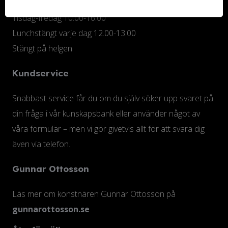
Måndag 10.00-18.00
Tisdag-fredag 10.00-16.00
Lunchstängt varje dag 12.00-13.00
Stängt på helgen
Kundservice
Snabbast service får du om du själv söker upp svaret på
din fråga i vår kunskapsbank eller använder något av
våra formulär – men vi gör givetvis allt för att svara dig
även via telefon.
Gunnar Ottosson
Läs mer om konstnären Gunnar Ottosson på
gunnarottosson.se