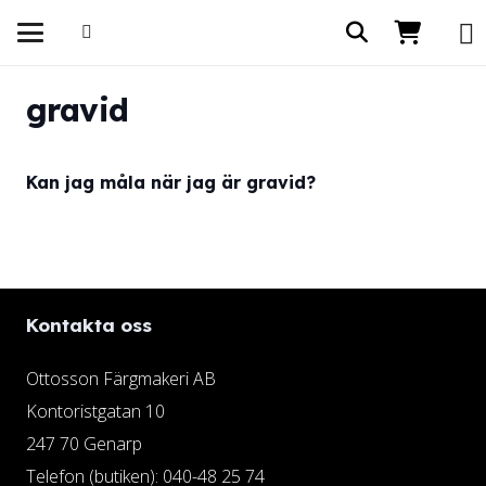
gravid
Kan jag måla när jag är gravid?
Kontakta oss
Ottosson Färgmakeri AB
Kontoristgatan 10
247 70 Genarp
Telefon (butiken): 040-48 25 74