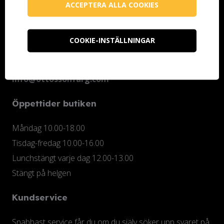
ACCEPTERA ALLA COOKIES
Ottosson Färgmakeri AB
Kontoristgatan 10
COOKIE-INSTÄLLNINGAR
247 70 Genarp
Telefon (butiken): 040-48 25 74
info@ottossonfarg.com
Öppettider butiken
Måndag 10.00-18.00
Tisdag-fredag 10.00-16.00
Lunchstängt varje dag 12.00-13.00
Stängt på helgen
Kundservice
Snabbast service får du om du själv söker upp svaret på