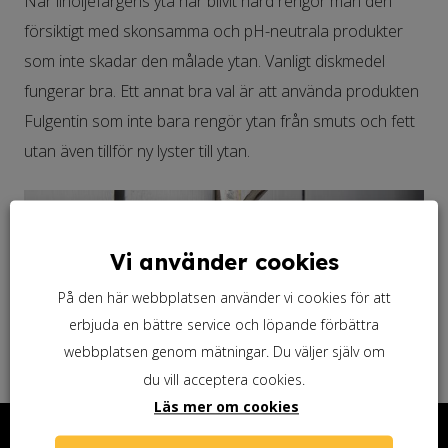
När linoljefärgens yta har blivit hård rengör man den
försiktigt med skonsamma och pH-neutrala produkter
som inte skadar den målade ytan. Vanligt diskmedel
fungerar bra. Ett annat bra val är att använda produkten
Fulgentin som inte bara rengör ytan från smuts och fett
utan även tillför ny lyster till ytan.
Vi använder cookies
På den här webbplatsen använder vi cookies för att
erbjuda en bättre service och löpande förbättra
webbplatsen genom mätningar. Du väljer själv om
du vill acceptera cookies.
Läs mer om cookies
Kontakta oss