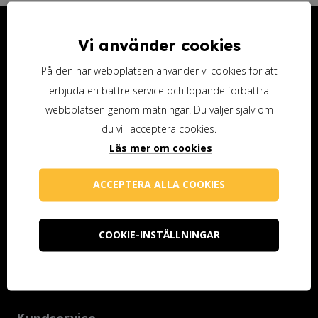
Kontakta oss
Vi använder cookies
Ottosson Färgmakeri AB
På den här webbplatsen använder vi cookies för att
Kontoristgatan 10
erbjuda en bättre service och löpande förbättra
247 70 Genarp
webbplatsen genom mätningar. Du väljer själv om
Telefon (butiken): 040-48 25 74
du vill acceptera cookies.
Läs mer om cookies
info@ottossonfarg.com
Öppettider butiken
ACCEPTERA ALLA COOKIES
Måndag 10.00-18.00
COOKIE-INSTÄLLNINGAR
Tisdag-fredag 10.00-16.00
Lunchstängt varje dag 12.00-13.00
Stängt på helgen
Kundservice