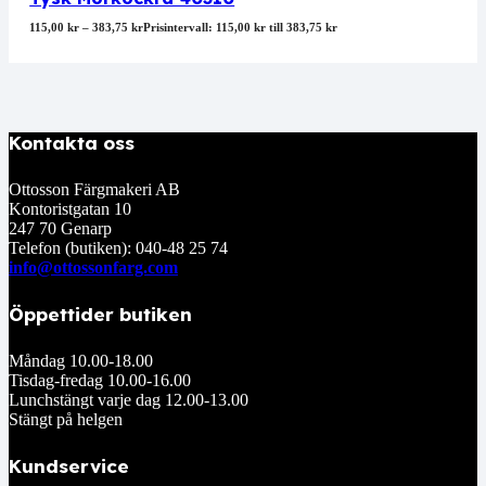
115,00
kr
–
383,75
kr
Prisintervall: 115,00 kr till 383,75 kr
Kontakta oss
Ottosson Färgmakeri AB
Kontoristgatan 10
247 70 Genarp
Telefon (butiken): 040-48 25 74
info@ottossonfarg.com
Öppettider butiken
Måndag 10.00-18.00
Tisdag-fredag 10.00-16.00
Lunchstängt varje dag 12.00-13.00
Stängt på helgen
Kundservice