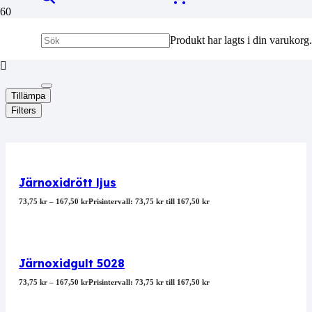
Jordpigment
Produkt
har lagts i din varukorg.
Tillämpa
Filters
Järnoxidrött ljus
73,75
kr
–
167,50
kr
Prisintervall: 73,75 kr till 167,50 kr
Järnoxidgult 5028
73,75
kr
–
167,50
kr
Prisintervall: 73,75 kr till 167,50 kr