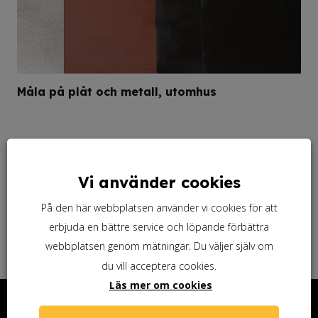
Måla på plåt och metall, utomhus
Eidsvoll-huset i Norge
Vi använder cookies
På den här webbplatsen använder vi cookies för att
Linoljefärg och Eternit
erbjuda en bättre service och löpande förbättra
webbplatsen genom mätningar. Du väljer själv om
du vill acceptera cookies.
Läs mer om cookies
Kontakta oss