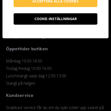
ACCEPTERA ALLA COOKIES
Ottosson Färgmakeri AB
Kontoristgatan 10
COOKIE-INSTÄLLNINGAR
247 70 Genarp
Telefon (butiken): 040-48 25 74
info@ottossonfarg.com
Öppettider butiken
Måndag 10.00-18.00
Tisdag-fredag 10.00-16.00
Lunchstängt varje dag 12.00-13.00
Stängt på helgen
Kundservice
Snabbast service får du om du själv söker upp svaret på