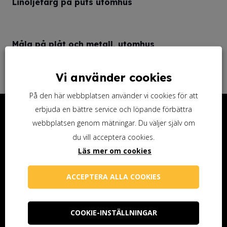
Linoljefärg på puts utomhus
Måla på plåt och metall, utomhus
Vi använder cookies
På den här webbplatsen använder vi cookies för att
erbjuda en bättre service och löpande förbättra
Kontakta oss
webbplatsen genom mätningar. Du väljer själv om
Ottosson Färgmakeri AB
du vill acceptera cookies.
Kontoristgatan 10
Läs mer om cookies
247 70 Genarp
ACCEPTERA ALLA COOKIES
Telefon (butiken): 040-48 25 74
info@ottossonfarg.com
COOKIE-INSTÄLLNINGAR
Öppettider butiken