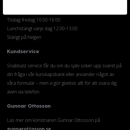
Måndag 10.00-18.00
Tisdag-fredag 10.00-16.00
Lunchstängt varje dag 12.00-13.00
Stängt på helgen
Kundservice
Snabbast service får du om du själv söker upp svaret på
din fråga i vår kunskapsbank eller använder något av
våra formulär – men vi gör givetvis allt för att svara dig
även via telefon.
Gunnar Ottosson
Läs mer om konstnären Gunnar Ottosson på
gunnarottosson.se